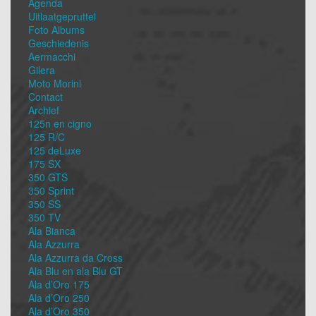
Agenda
Uitlaatgepruttel
Foto Albums
Geschiedenis
Aermacchi
Gilera
Moto Morini
Contact
Archief
125n en cigno
125 R/C
125 deLuxe
175 SX
350 GTS
350 Sprint
350 SS
350 TV
Ala Bianca
Ala Azzurra
Ala Azzurra da Cross
Ala Blu en ala Blu GT
Ala d’Oro 175
Ala d’Oro 250
Ala d’Oro 350