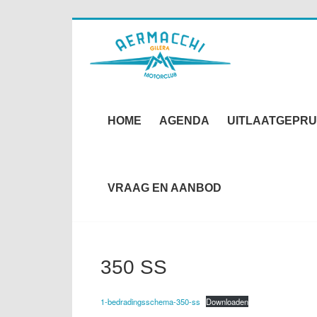
Skip
to
content
HOME
AGENDA
UITLAATGEPRU
VRAAG EN AANBOD
350 SS
1-bedradingsschema-350-ss
Downloaden