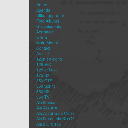
Home
Agenda
Uitlaatgepruttel
Foto Albums
Geschiedenis
Aermacchi
Gilera
Moto Morini
Contact
Archief
125n en cigno
125 R/C
125 deLuxe
175 SX
350 GTS
350 Sprint
350 SS
350 TV
Ala Bianca
Ala Azzurra
Ala Azzurra da Cross
Ala Blu en ala Blu GT
Ala d’Oro 175