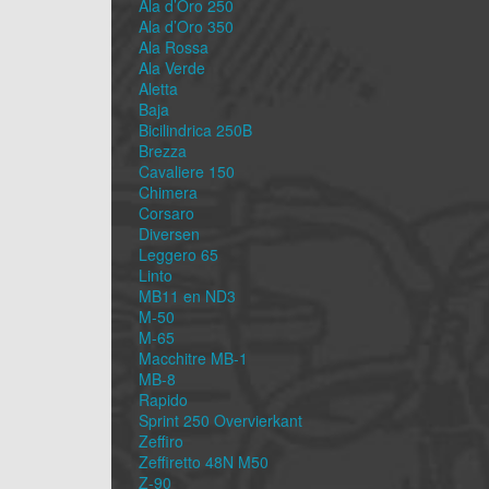
Ala d’Oro 250
Ala d’Oro 350
Ala Rossa
Ala Verde
Aletta
Baja
Bicilindrica 250B
Brezza
Cavaliere 150
Chimera
Corsaro
Diversen
Leggero 65
Linto
MB11 en ND3
M-50
M-65
Macchitre MB-1
MB-8
Rapido
Sprint 250 Overvierkant
Zeffiro
Zeffiretto 48N M50
Z-90