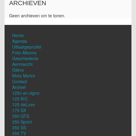
ARCHIEVEN
Geen archieven om te tonen.
Home
Agenda
Uitlaatgepruttel
Foto Albums
Geschiedenis
Aermacchi
Gilera
Moto Morini
Contact
Archief
125n en cigno
125 R/C
125 deLuxe
175 SX
350 GTS
350 Sprint
350 SS
350 TV